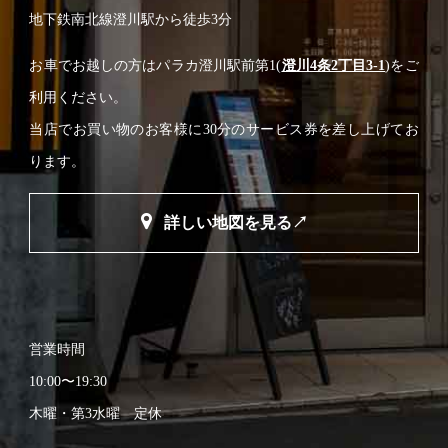
地下鉄南北線澄川駅から徒歩3分
お車でお越しの方はパラカ澄川駅前第1(
澄川4条2丁目3-1
)をご
利用ください。
当店でお買い物のお客様に30分のサービス券を差し上げてお
ります。
詳しい地図を見る↗
営業時間
10:00〜19:30
木曜・第3水曜 定休