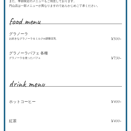
また、季節限定のメニューもご用意しております。
円山店は一部メニューが異なりますのであらかじめご了承ください。
food menu
グラノーラ
¥500-
お好きなグラノーラ＆ミルクor調整豆乳
グラノーラパフェ 各種
¥730-
グラノーラを使ったパフェ
drink menu
¥400-
ホットコーヒー
¥400-
紅茶